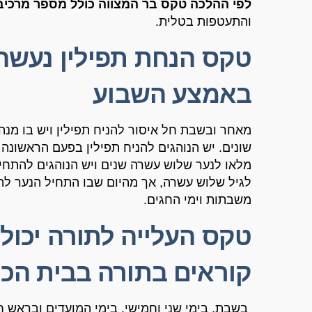
לפי ההלכה טקס בר המצווה כולל מספר מרכיב
והתעטפות בטלית
.
טקס הנחת תפילין נעשה
באמצע השבוע
מאחר ובשבת חל איסור להניח תפילין ויש בו מנה
שונים
.
יש הנוהגים להניח תפילין בפעם הראשונה 
מלאו לנער שלוש עשרה שנים ויש הנוהגים להתחיל
לגיל שלוש עשרה
,
אך מהיום שבו התחיל הנער להני
משבתות וימי החגים
.
טקס העלייה לתורה יכול
קוראים בתורה בבית הכ
בשבת
,
בימי שני וחמישי
,
בימי המועדים ובראש ח