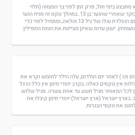
תבצע בימי חול, פרק זמן לפני בר המצווה (תלוי
בעדה, ובחלק מעדות אחרות הוא נעשה בשעות בבוקר שאחרי שהנער בן 13. במהלך טקס זה מניח הנער
את התפילין. הוא נאלץ להניחן מדין תורה החל מיום ההולדת שלו של גיל 13 והלאה, ומתחיל לפני כדי
עותיהן. ישנן עדות שאינן מציינות את הנחת התפילין
ם וכו ) לאחר יום הולדתו, עלה הילד לחומש וקרא את
ות אין טקסים כאלה. בקרב יהודי תימן אין כלל הרגל
ין לכל המאוחר מגיל תשע עד אחת עשרה. מגיל שלוש
 בארץ ישראל (ארץ ישראל) יהודי תימן קיבלו את
לחגוג את טקסי הבגרות.