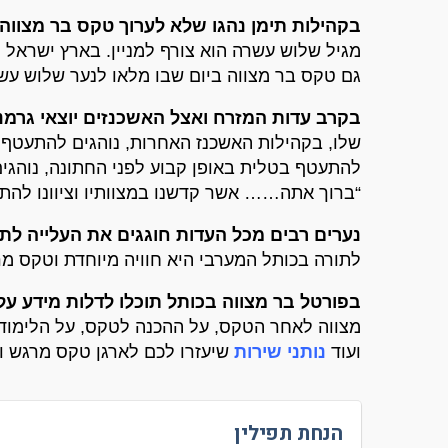
בקהילות תימן נהגו שלא לערוך טקס בר מצווה
מגיל שלוש עשרה הוא צורף למניין
.
בארץ ישראל ה
גם טקס בר מצווה ביום שבו מלאו לנער שלוש עש
בקרב עדות המזרח ואצל האשכנזים יוצאי גרמני
שלו
,
בקהילות האשכנז האחרות
,
נוהגים להתעטף 
להתעטף בטלית באופן קבוע לפני החתונה
,
נוהגי
“
ברוך אתה
……
אשר קדשנו במצוותיו וציוונו לה
נערים רבים מכל העדות חוגגים את העלייה לת
לתורה בכותל המערבי היא חוויה מיוחדת וטקס מ
בפורטל בר מצווה בכותל תוכלו לדלות מידע על
מצווה לאחר הטקס
,
על ההכנה לטקס
,
על הלימוד
ועוד
נותני שירות
שיעזרו לכם לארגן טקס מרגש ו
הנחת תפילין