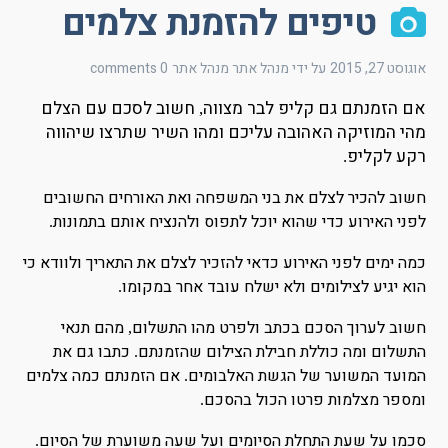
טיפים להזמנת צלמים
אוגוסט 27, 2015
על ידי מנהל אתר
מנהל אתר
0 comments
אם הזמנתם גם קליפ לבר מצווה
חשוב לסכם עם ה
צלם
,
מהי המוזיקה האהובה עליכם ומהו השיר שתרצו שיהווה
רקע לקליפ
.
חשוב להכיר לצלם את בני המשפחה ואת האורחים החשובים
לפני האירוע כדי שהוא יוכל לתפוס ולהנציח אותם בתמונות
.
כמה ימים לפני האירוע כדאי להזכיר לצלם את התאריך ולוודא כי
הוא יגיע לצילומים ולא ישלח עובד אחר במקומו
.
חשוב לערוך הסכם בכתב ולפרט מהו התשלום
מהם תנאי
,
התשלום ומה כוללת חבילת הצילום שהזמנתם
כתבו גם את
.
המועד המשוער של הגשת האלבומים
אם הזמנתם כמה צלמים
.
ומספר מצלמות פרטו הכול בהסכם
.
סכמו על שעת התחלת הסיומים ועל שעה משוערת של הסיום
.