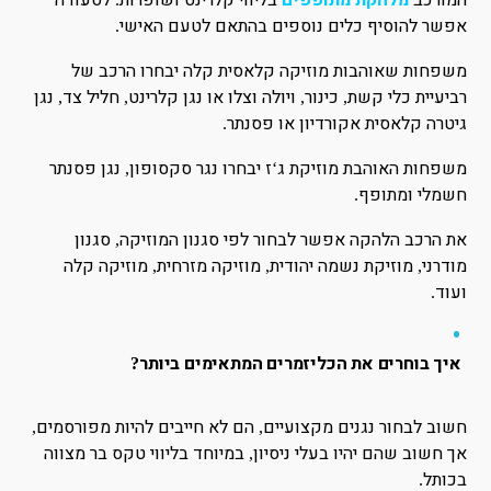
המורכב
מלהקת מתופפים
בליווי קלרינט ושופרות
לסעודה
אפשר להוסיף כלים נוספים בהתאם לטעם האישי
.
משפחות שאוהבות מוזיקה קלאסית קלה יבחרו הרכב של
רביעיית כלי קשת
כינור
ויולה וצלו או נגן קלרינט
חליל צד
נגן
,
,
,
,
גיטרה קלאסית אקורדיון או פסנתר
.
משפחות האוהבת מוזיקת ג
ז יבחרו נגר סקסופון
נגן פסנתר
,
‘
חשמלי ומתופף
.
את הרכב הלהקה אפשר לבחור לפי סגנון המוזיקה
סגנון
,
מודרני
מוזיקת נשמה יהודית
מוזיקה מזרחית
מוזיקה קלה
,
,
,
ועוד
.
איך בוחרים את הכליזמרים המתאימים ביותר
?
חשוב לבחור נגנים מקצועיים
הם לא חייבים להיות מפורסמים
,
,
אך חשוב שהם יהיו בעלי ניסיון
במיוחד בליווי טקס בר מצווה
,
בכותל
.